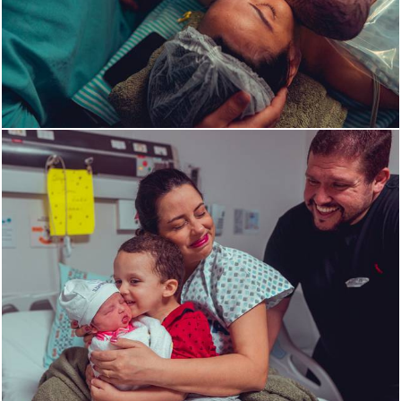
1304
0
1906
5