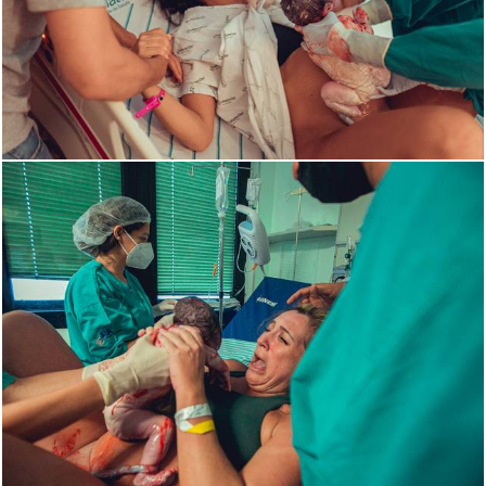
2400
12
2111
3