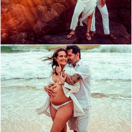
375
1
1552
0