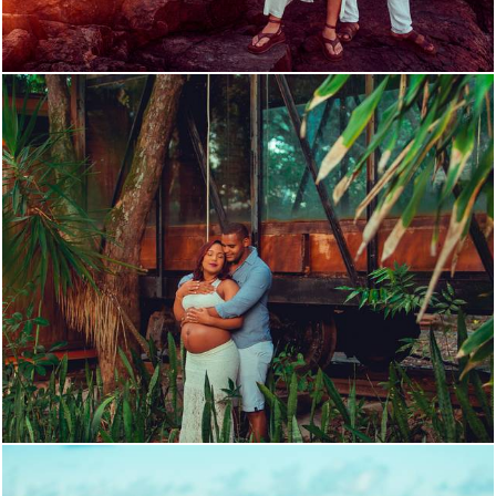
375
1
2913
11