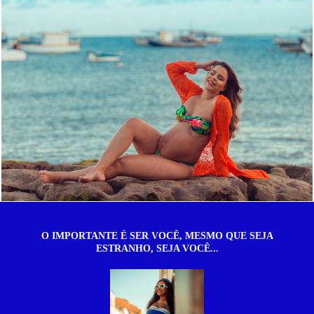
2298
114
O IMPORTANTE É SER VOCÊ, MESMO QUE SEJA
ESTRANHO, SEJA VOCÊ...