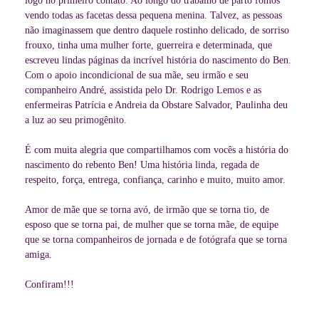
logo no primeiro contato. Ao longo do trabalho de parto fomos
vendo todas as facetas dessa pequena menina. Talvez, as pessoas
não imaginassem que dentro daquele rostinho delicado, de sorriso
frouxo, tinha uma mulher forte, guerreira e determinada, que
escreveu lindas páginas da incrível história do nascimento do Ben.
Com o apoio incondicional de sua mãe, seu irmão e seu
companheiro André, assistida pelo Dr. Rodrigo Lemos e as
enfermeiras Patrícia e Andreia da Obstare Salvador, Paulinha deu
a luz ao seu primogênito.
É com muita alegria que compartilhamos com vocês a história do
nascimento do rebento Ben! Uma história linda, regada de
respeito, força, entrega, confiança, carinho e muito, muito amor.
Amor de mãe que se torna avó, de irmão que se torna tio, de
esposo que se torna pai, de mulher que se torna mãe, de equipe
que se torna companheiros de jornada e de fotógrafa que se torna
amiga.
Confiram!!!