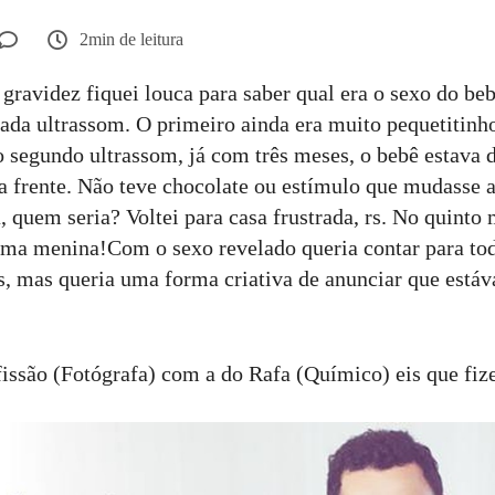
2min de leitura
gravidez fiquei louca para saber qual era o sexo do be
ada ultrassom. O primeiro ainda era muito pequetitinho
o segundo ultrassom, já com três meses, o bebê estava d
a frente. Não teve chocolate ou estímulo que mudasse a
 quem seria? Voltei para casa frustrada, rs. No quinto
uma menina!Com o sexo revelado queria contar para to
s, mas queria uma forma criativa de anunciar que está
fissão (Fotógrafa) com a do Rafa (Químico) eis que fi