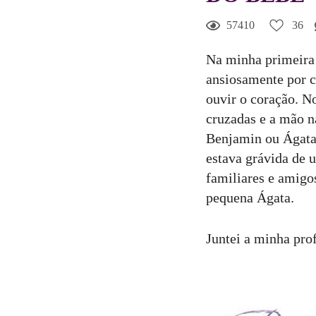
57410
36
36
Curtir
Na minha primeira 
Comentar
ansiosamente por c
ouvir o coração. N
cruzadas e a mão n
Benjamin ou Ágata,
estava grávida de 
familiares e amigo
pequena Ágata.
Juntei a minha pro