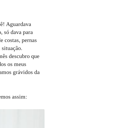
bê! Aguardava
, só dava para
e costas, pernas
 situação.
 mês descubro que
dos os meus
vamos grávidos da
zemos assim: