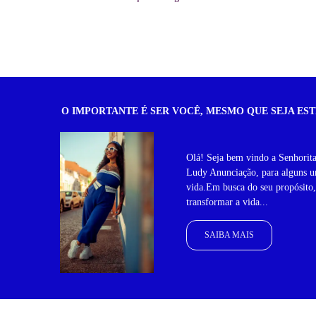
O IMPORTANTE É SER VOCÊ, MESMO QUE SEJA EST
Olá! Seja bem vindo a Senhorit
Ludy Anunciação, para alguns um
vida.Em busca do seu propósito
transformar a vida...
SAIBA MAIS