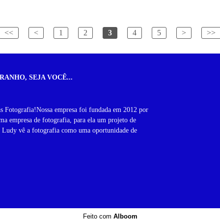
<<
<
1
2
3
4
5
>
>>
RANHO, SEJA VOCÊ...
as Fotografia!Nossa empresa foi fundada em 2012 por
a empresa de fotografia, para ela um projeto de
, Ludy vê a fotografia como uma oportunidade de
Feito com
Alboom