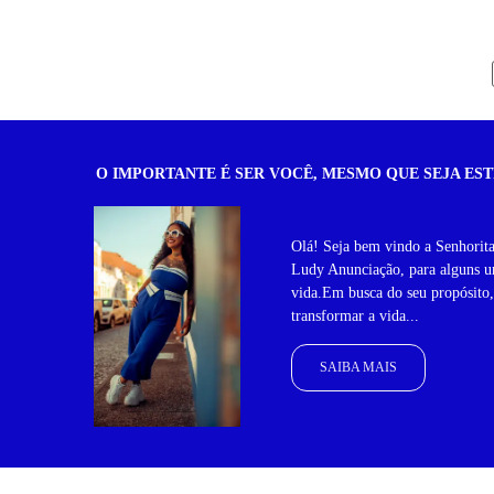
O IMPORTANTE É SER VOCÊ, MESMO QUE SEJA EST
Olá! Seja bem vindo a Senhorit
Ludy Anunciação, para alguns um
vida.Em busca do seu propósito
transformar a vida...
SAIBA MAIS